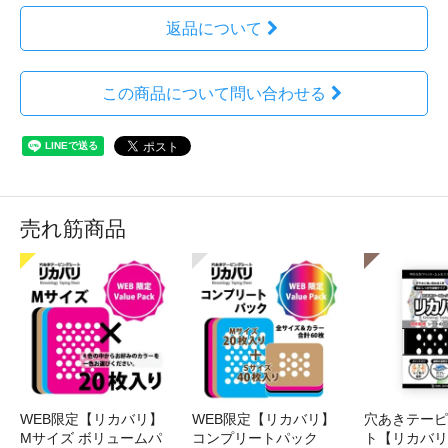
返品について
この商品について問い合わせる
売れ筋商品
WEB限定【リカバリ】
WEB限定【リカバリ】
穴あきテーピ
Мサイズ ボリュームパ
コンプリートパック
ト【リカバリ