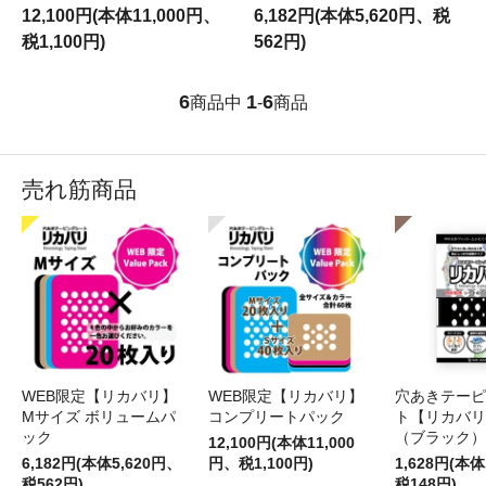
12,100円(本体11,000円、
6,182円(本体5,620円、税
税1,100円)
562円)
6
1
6
商品中
-
商品
売れ筋商品
WEB限定【リカバリ】
WEB限定【リカバリ】
穴あきテーピ
Мサイズ ボリュームパ
コンプリートパック
ト【リカバリ
ック
（ブラック）
12,100円(本体11,000
6,182円(本体5,620円、
円、税1,100円)
1,628円(本体
税562円)
税148円)