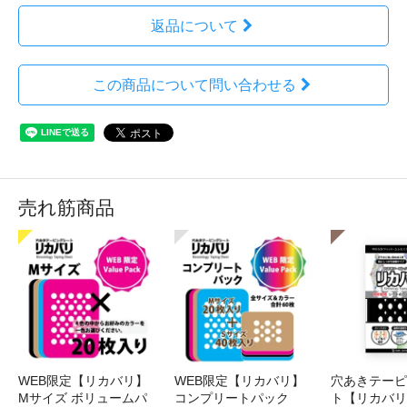
返品について
この商品について問い合わせる
売れ筋商品
WEB限定【リカバリ】
WEB限定【リカバリ】
穴あきテーピ
Мサイズ ボリュームパ
コンプリートパック
ト【リカバリ